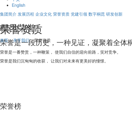
English
集团简介
发展历程
企业文化
荣誉资质
党建引领
数字桐昆
研发创新
荣誉资质
桐昆荣誉
荣誉是一段历史，一种见证，凝聚着全体
首页
>
关于我们
> 荣誉资质
荣誉是一番赞赏，一种鞭策， 使我们自信的迎向前路，笑对竞争。
荣誉是我们沉甸甸的收获， 让我们对未来有更美好的憧憬。
荣誉榜