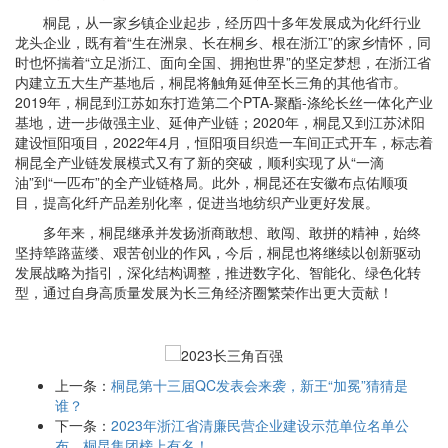
桐昆，从一家乡镇企业起步，经历四十多年发展成为化纤行业
龙头企业，既有着“生在洲泉、长在桐乡、根在浙江”的家乡情怀，同
时也怀揣着“立足浙江、面向全国、拥抱世界”的坚定梦想，在浙江省
内建立五大生产基地后，桐昆将触角延伸至长三角的其他省市。
2019年，桐昆到江苏如东打造第二个PTA-聚酯-涤纶长丝一体化产业
基地，进一步做强主业、延伸产业链；2020年，桐昆又到江苏沭阳
建设恒阳项目，2022年4月，恒阳项目织造一车间正式开车，标志着
桐昆全产业链发展模式又有了新的突破，顺利实现了从“一滴
油”到“一匹布”的全产业链格局。此外，桐昆还在安徽布点佑顺项
目，提高化纤产品差别化率，促进当地纺织产业更好发展。
多年来，桐昆继承并发扬浙商敢想、敢闯、敢拼的精神，始终
坚持筚路蓝缕、艰苦创业的作风，今后，桐昆也将继续以创新驱动
发展战略为指引，深化结构调整，推进数字化、智能化、绿色化转
型，通过自身高质量发展为长三角经济圈繁荣作出更大贡献！
上一条：
桐昆第十三届QC发表会来袭，新王“加冕”猜猜是
谁？
下一条：
2023年浙江省清廉民营企业建设示范单位名单公
布，桐昆集团榜上有名！