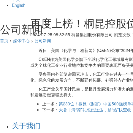
English
再度上榜！桐昆控股位
公司新闻
2024-07-25 08:32:55
桐昆集团股份有限公司
浏览次数 1
首页
>
媒体中心
>
公司新闻
近日，美国《化学与工程新闻》(C&EN)公布“202
C&EN作为美国化学会旗下全球化学化工领域最有
成为全球化工企业行业地位和竞争力的重要表现而备受
受多重内外部复杂因素冲击，化工行业在过去一年
化、绿色化的发展方向，不断延伸拓展、补强补齐产业
化工产业关乎国计民生，是极具发展活力和潜力的
和发展贡献更强支撑力。
上一条：
第233位！桐昆《财富》中国500强榜单
下一条：
大暑丨清“凉”礼包已送达，趁“热”快查收
关于我们