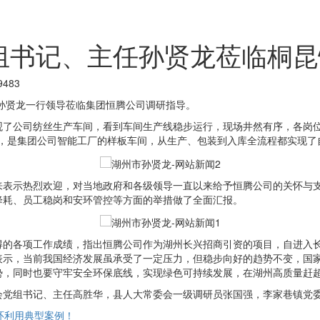
组书记、主任孙贤龙莅临桐昆
483
任孙贤龙一行领导莅临集团恒腾公司调研指导。
观了公司纺丝生产车间，看到车间生产线稳步运行，现场井然有序，各岗
0年，是集团公司智能工厂的样板车间，从生产、包装到入库全流程都实现
来表示热烈欢迎，对当地政府和各级领导一直以来给予恒腾公司的关怀与
降耗、员工稳岗和安环管控等方面的举措做了全面汇报。
得的各项工作成绩，指出恒腾公司作为湖州长兴招商引资的项目，自进入
表示，当前我国经济发展虽承受了一定压力，但稳步向好的趋势不变，国
势，同时也要守牢安全环保底线，实现绿色可持续发展，在湖州高质量赶
会党组书记、主任高胜华，县人大常委会一级调研员张国强，李家巷镇党
环利用典型案例！