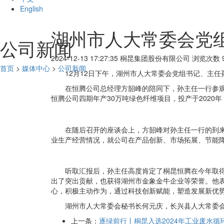
English
湖州市人大常委会党
公司新闻
2024-12-13 17:27:35
桐昆集团股份有限公司
浏览次数 9
首页
>
媒体中心
>
公司新闻
12月12日下午，湖州市人大常委会党组书记、主
在恒腾公司总经理方韶峰的陪同下，孙主任一行参
恒腾公司四期年产30万吨绿色纤维项目，投产于202
在随后召开的座谈会上，方韶峰对孙主任一行的到
业生产经营情况，就公司在产品创新、市场拓展、节能
听取汇报后，孙主任高度肯定了桐昆恒腾在今年取
出了突出贡献，也获得湖州市金象金牛企业等荣誉。他
心，积极主动作为，通过科技创新赋能，塑造发展新优
湖州市人大常委会秘书长何元庆，长兴县人大常委
上一条：
逐绿前行丨桐昆入选2024年工业废水循