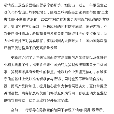
易情况以及当前面临的贸易摩擦形势。她指出，过去一年桐昆营业
收入与外贸出口均实现增长，随着全球供应链加速调整与集团“走出
去”战略不断推进深化，2023年桐昆将迎来更具挑战与机遇的外贸格
局。集团将在主动面对、积极应对的同时恪守底线、练好内功，不
断开拓海外市场，希望商务部及相关部门能继续关心支持桐昆，助
力企业更好应对贸易摩擦，实现以国内大循环为主、国内国际双循
环相互促进格局下的更高质量发展。
史轶玮介绍了近年来我国面临贸易摩擦的总体情况以及化纤行
业相关典型案件，指出多年来中国始终是贸易救济调查首要目标国
家，贸易摩擦具有长期性的特点。他鼓励企业要坚定信心，在诚实
守信的基础上做好准备积极参与应诉，同时也要不断加强自身建
设，提高产品附加值，提升核心竞争力和发展硬实力，更好掌握应
诉话语权。商务部及相关部门将以服务为导向，积极主动为企业提
供指导和帮助，助力企业打好外贸攻坚战。
会前，一行领导在陈副董的陪同下参观了“印象桐昆”展示厅。