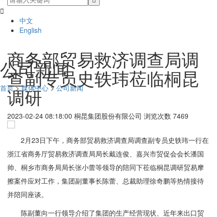

中文
English
商务部贸易救济调查局调
公司新闻
查副专员史轶玮莅临桐昆
首页
>
媒体中心
>
公司新闻
调研
2023-02-24 08:18:00
桐昆集团股份有限公司
浏览次数 7469
2月23日下午，商务部贸易救济调查局调查副专员史轶玮一行在
浙江省商务厅贸易救济调查局局长戴连俊、嘉兴市贸促会会长潘国
帅、桐乡市商务局局长张小蕾等领导的陪同下莅临桐昆调研贸易摩
擦案件应对工作，集团副董事长陈蕾、总裁助理徐奇鹏等热情接待
并陪同座谈。
陈副董向一行领导介绍了集团的生产经营现状、近年来出口贸