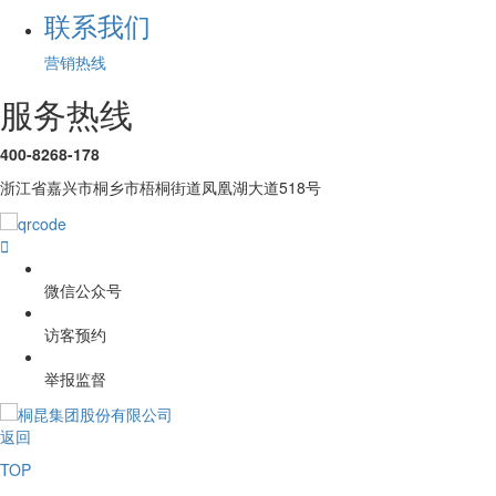
联系我们
营销热线
服务热线
400-8268-178
浙江省嘉兴市桐乡市梧桐街道凤凰湖大道518号

微信公众号
访客预约
举报监督
返回
TOP