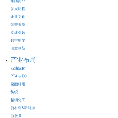
集团简介
发展历程
企业文化
荣誉资质
党建引领
数字桐昆
研发创新
产业布局
石油炼化
PTA & EG
聚酯纤维
纺织
精细化工
新材料&新能源
新服务