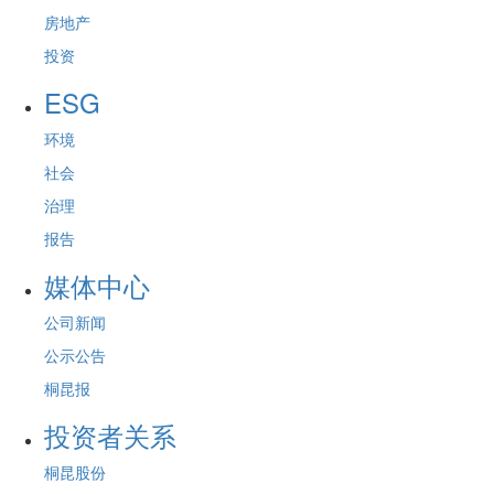
房地产
投资
ESG
环境
社会
治理
报告
媒体中心
公司新闻
公示公告
桐昆报
投资者关系
桐昆股份