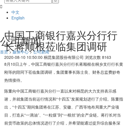

中文
English
中国工商银行嘉兴分行行
公司新闻
长蒋顺根莅临集团调研
首页
>
媒体中心
>
公司新闻
2020-08-10 10:50:00
桐昆集团股份有限公司
浏览次数 8163
8月10日上午，中国工商银行嘉兴分行行长蒋顺根在桐乡支行行长黄
刚等的陪同下莅临集团调研，集团董事长陈士良、财务总监费妙奇
热情接待。
陈董向中国工商银行嘉兴分行一直以来对桐昆的大力支持表示感
谢，并就集团当前运行情况和“十四五”发展规划进行了介绍。陈董指
出，“十四五”期间集团将在江苏、安徽、广西等地布局重大产业项
目，打造从“一滴油”、“一粒煤”到“一根丝”的全产业链。蒋行长对当
前货币政策的总体情况进行了介绍，并希望能通过提升综合服务深