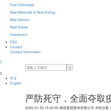
Fine Chemicals
New Materials & New Energy
New Service
Real Estate
Investment
ESG
Contact
Contact Information


中文
English
严防死守，全面夺取
2020-01-30 15:40:00
桐昆集团股份有限公司
浏览次数 7