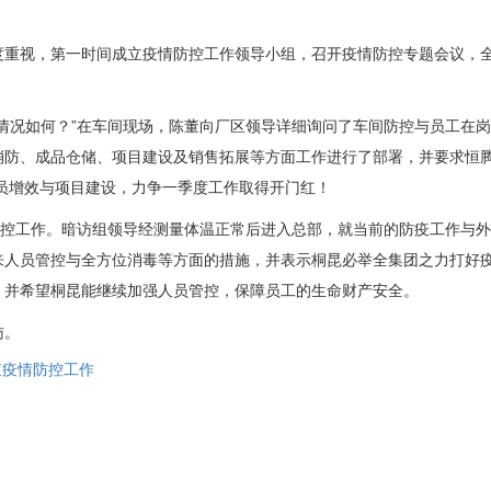
重视，第一时间成立疫情防控工作领导小组，召开疫情防控专题会议，全
情况如何？”在车间现场，陈董向厂区领导详细询问了车间防控与员工在
消防、成品仓储、项目建设及销售拓展等方面工作进行了部署，并要求恒
减员增效与项目建设，力争一季度工作取得开门红！
防控工作。暗访组领导经测量体温正常后进入总部，就当前的防疫工作与
来人员管控与全方位消毒等方面的措施，并表示桐昆必举全集团之力打好
，并希望桐昆能继续加强人员管控，保障员工的生命财产安全。
访。
查疫情防控工作