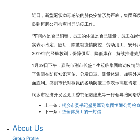
近日，新型冠状病毒感染的肺炎疫情形势严峻，集团高度
良到恒腾公司检查指导防疫工作。
“车间内是否已消毒，员工的体温是否已测量，员工在岗
实表示肯定。随后，陈董就疫情防控、劳动用工、安环
2019年的经验教训，保障供应、降低库存，持续推进
1月29日下午，嘉兴市副市长盛全生莅临集团暗访疫情
了集团在防疫知识宣传、分发口罩、测量体温、加强外
面胜利。盛副市长对桐昆的各项防疫工作表示高度肯定
桐乡市经济开发区党工委书记屠建忠等一行领导陪同暗
上一条：
桐乡市委书记盛勇军到集团恒通公司检
下一条：
致全体员工的一封信
About Us
Group Profile