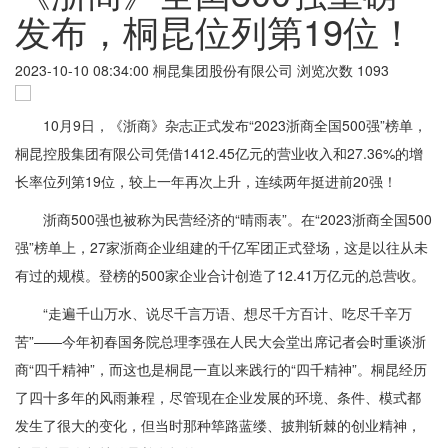
发布，桐昆位列第19位！
2023-10-10 08:34:00
桐昆集团股份有限公司
浏览次数 1093
10月9日，《浙商》杂志正式发布“2023浙商全国500强”榜单，
桐昆控股集团有限公司凭借1412.45亿元的营业收入和27.36%的增
长率位列第19位，较上一年再次上升，连续两年挺进前20强！
浙商500强也被称为民营经济的“晴雨表”。在“2023浙商全国500
强”榜单上，27家浙商企业组建的千亿军团正式登场，这是以往从未
有过的规模。登榜的500家企业合计创造了12.41万亿元的总营收。
“走遍千山万水、说尽千言万语、想尽千方百计、吃尽千辛万
苦”——今年初春国务院总理李强在人民大会堂出席记者会时重谈浙
商“四千精神”，而这也是桐昆一直以来践行的“四千精神”。桐昆经历
了四十多年的风雨兼程，尽管现在企业发展的环境、条件、模式都
发生了很大的变化，但当时那种筚路蓝缕、披荆斩棘的创业精神，