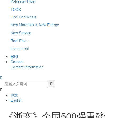
Polyester Fiber
Textile
Fine Chemicals
New Materials & New Energy
New Service
Real Estate
Investment
ESG
Contact
Contact Information


中文
English
《浙商》全国500强重磅