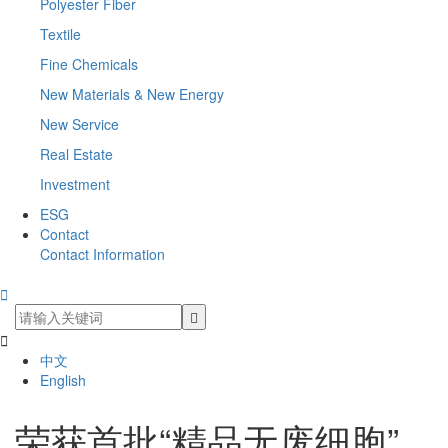
Polyester Fiber
Textile
Fine Chemicals
New Materials & New Energy
New Service
Real Estate
Investment
ESG
Contact
Contact Information


中文
English
荣获首批“精品无废细胞”